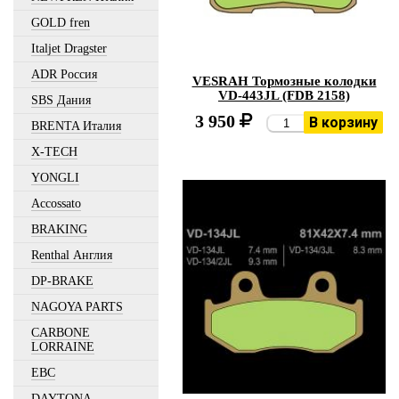
GOLD fren
Italjet Dragster
ADR Россия
VESRAH Тормозные колодки
VD-443JL (FDB 2158)
SBS Дания
3 950
В корзину
BRENTA Италия
X-TECH
YONGLI
Accossato
BRAKING
Renthal Англия
DP-BRAKE
NAGOYA PARTS
CARBONE
LORRAINE
EBC
DAYTONA