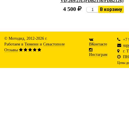
VD-269/2JL(FDB2156/FDB2126)
4 500
В корзину
© Мотодид, 2012-2026 г.
+7 
Работаем в
Тюмени
и
Севастополе
ВКонтакте
sup
Отзывы
г. 
Инстаграм
ПН-
Цены де