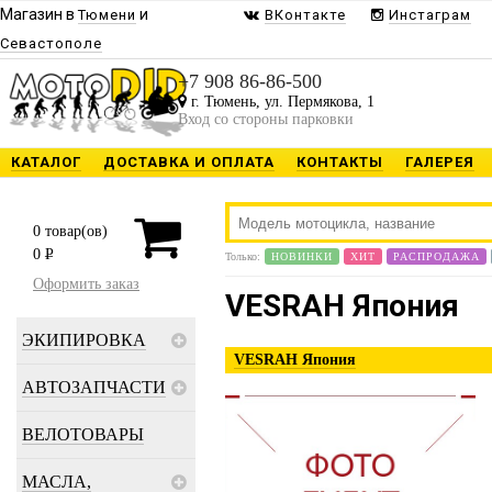
Магазин в
и
Тюмени
ВКонтакте
Инстаграм
Севастополе
+7 908 86-86-500
г. Тюмень, ул. Пермякова, 1
Вход со стороны парковки
КАТАЛОГ
ДОСТАВКА И ОПЛАТА
КОНТАКТЫ
ГАЛЕРЕЯ
0
товар(ов)
0
P
Только:
НОВИНКИ
ХИТ
РАСПРОДАЖА
Оформить заказ
VESRAH Япония
ЭКИПИРОВКА
VESRAH Япония
АВТОЗАПЧАСТИ
ВЕЛОТОВАРЫ
МАСЛА,