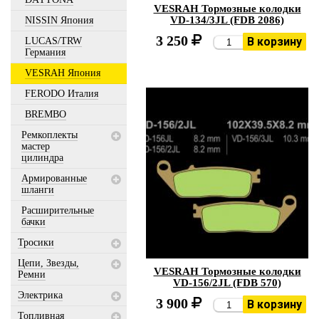
VESRAH Тормозные колодки
VD-134/3JL (FDB 2086)
NISSIN Япония
3 250
В корзину
LUCAS/TRW
Германия
VESRAH Япония
FERODO Италия
BREMBO
Ремкоплекты
мастер
цилиндра
Армированные
шланги
Расширительные
бачки
Тросики
Цепи, Звезды,
VESRAH Тормозные колодки
Ремни
VD-156/2JL (FDB 570)
Электрика
3 900
В корзину
Топливная