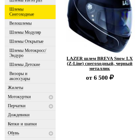
Шлемы Интеграл
Шлемы
Снегоходные
Велошлемы
Шлемы Модуляр
Шлемы Открытые
Шлемы Мотокросс/
Эндуро
LAZER шлем BREVA Snow LX
(Z-Line) снегоходный, черный
Шлемы Детские
металлик
Визоры и
от
6 500
аксессуары
Жилеты
Мотокуртки
Перчатки
Дождевики
Кепки и шапки
Обувь