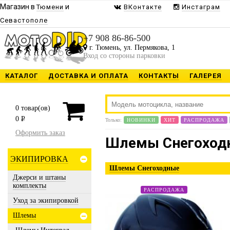
Магазин в
и
Тюмени
ВКонтакте
Инстаграм
Севастополе
+7 908 86-86-500
г. Тюмень, ул. Пермякова, 1
Вход со стороны парковки
КАТАЛОГ
ДОСТАВКА И ОПЛАТА
КОНТАКТЫ
ГАЛЕРЕЯ
0
товар(ов)
0
P
Только:
НОВИНКИ
ХИТ
РАСПРОДАЖА
Оформить заказ
Шлемы Снегоход
ЭКИПИРОВКА
Шлемы Снегоходные
Джерси и штаны
комплекты
РАСПРОДАЖА
Уход за экипировкой
Шлемы