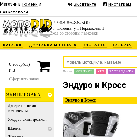
Магазин в
и
Тюмени
ВКонтакте
Инстаграм
Севастополе
Будь в курсе наших 
+7 908 86-86-500
Присылаем только то, чт
г. Тюмень, ул. Пермякова, 1
Вход со стороны парковки
КАТАЛОГ
ДОСТАВКА И ОПЛАТА
КОНТАКТЫ
ГАЛЕРЕЯ
ЗАРЕ
0
товар(ов)
0
P
Только:
НОВИНКИ
ХИТ
РАСПРОДАЖА
Предоставлено SendPul
Оформить заказ
Эндуро и Кросс
ЭКИПИРОВКА
Эндуро и Кросс
Джерси и штаны
комплекты
Уход за экипировкой
Шлемы