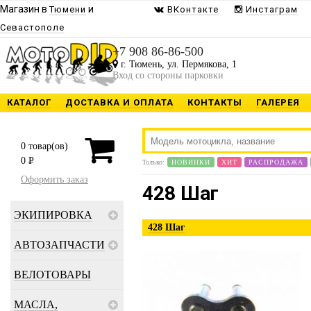
Магазин в
и
Тюмени
ВКонтакте
Инстаграм
Севастополе
+7 908 86-86-500
г. Тюмень, ул. Пермякова, 1
Вход со стороны парковки
КАТАЛОГ
ДОСТАВКА И ОПЛАТА
КОНТАКТЫ
ГАЛЕРЕЯ
0
товар(ов)
0
P
Только:
НОВИНКИ
ХИТ
РАСПРОДАЖА
Оформить заказ
428 Шаг
ЭКИПИРОВКА
428 Шаг
АВТОЗАПЧАСТИ
ВЕЛОТОВАРЫ
МАСЛА,