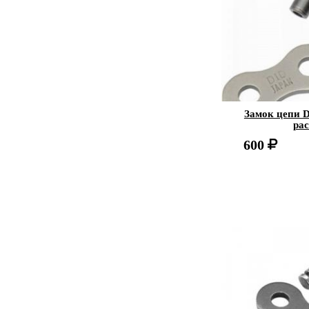
Замок цепи 
ра
600