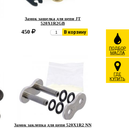
Замок защелка для цепи JT
520X1R2GB
450
В корзину
ПОДБОР
МАСЛА
ГДЕ
КУПИТЬ
Замок заклепка для цепи 520X1R2 NN