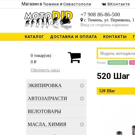
Магазин в
и
Тюмени
Севастополе
ВКонтакте
+7 908 86-86-500
г. Тюмень, ул. Пермякова, 1
Вход со стороны парковки
КАТАЛОГ
ДОСТАВКА И ОПЛАТА
КОНТАКТЫ
0
товар(ов)
0
P
Только:
НОВИНКИ
Х
Оформить заказ
520 Шаг
ЭКИПИРОВКА
520 Шаг
АВТОЗАПЧАСТИ
ВЕЛОТОВАРЫ
МАСЛА, ХИМИЯ