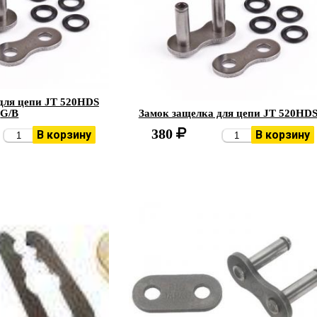
для цепи JT 520HDS
G/B
Замок защелка для цепи JT 520HD
380
В корзину
В корзину