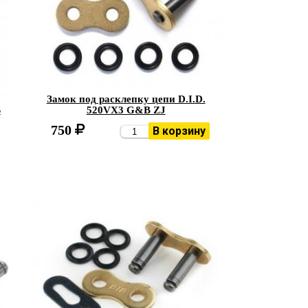
Замок под расклепку цепи D.I.D.
S
520VX3 G&B ZJ
750
В корзину