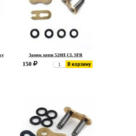
ку
Замок цепи 520H CL SFR
150
В корзину