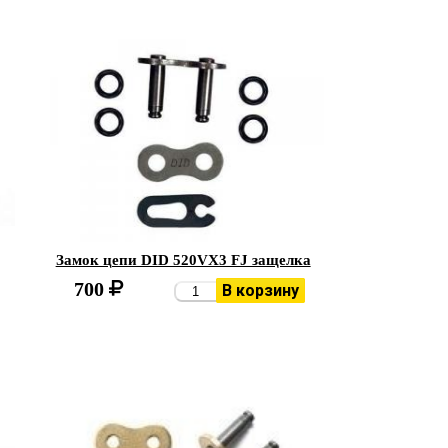
Замок цепи DID 520VX3 FJ защелка
700
В корзину