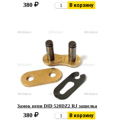
380
В корзину
Замок цепи DID 520DZ2 RJ защелка
380
В корзину