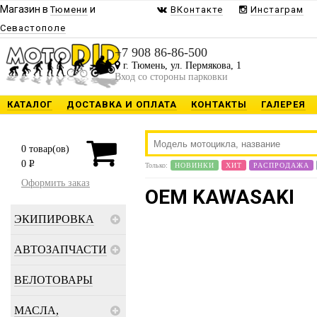
Магазин в
и
Тюмени
ВКонтакте
Инстаграм
Севастополе
+7 908 86-86-500
г. Тюмень, ул. Пермякова, 1
Вход со стороны парковки
КАТАЛОГ
ДОСТАВКА И ОПЛАТА
КОНТАКТЫ
ГАЛЕРЕЯ
0
товар(ов)
0
P
Только:
НОВИНКИ
ХИТ
РАСПРОДАЖА
Оформить заказ
OEM KAWASAKI
ЭКИПИРОВКА
АВТОЗАПЧАСТИ
ВЕЛОТОВАРЫ
МАСЛА,