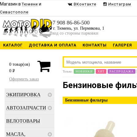
Магазин в
и
Тюмени
ВКонтакте
Инстаграм
Севастополе
+7 908 86-86-500
г. Тюмень, ул. Пермякова, 1
Вход со стороны парковки
КАТАЛОГ
ДОСТАВКА И ОПЛАТА
КОНТАКТЫ
ГАЛЕРЕЯ
0
товар(ов)
0
P
Только:
НОВИНКИ
ХИТ
РАСПРОДАЖА
Оформить заказ
Бензиновые фил
ЭКИПИРОВКА
Бензиновые фильтры
АВТОЗАПЧАСТИ
ВЕЛОТОВАРЫ
МАСЛА,