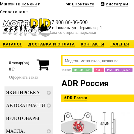
Магазин в
и
Тюмени
ВКонтакте
Инстаграм
Севастополе
+7 908 86-86-500
г. Тюмень, ул. Пермякова, 1
Вход со стороны парковки
КАТАЛОГ
ДОСТАВКА И ОПЛАТА
КОНТАКТЫ
ГАЛЕРЕЯ
0
товар(ов)
0
P
Только:
НОВИНКИ
ХИТ
РАСПРОДАЖА
Оформить заказ
ADR Россия
ЭКИПИРОВКА
ADR Россия
АВТОЗАПЧАСТИ
ВЕЛОТОВАРЫ
МАСЛА,