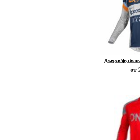
Джерси/футболк
от