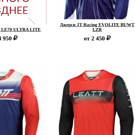
Джерси JT Racing EVOLITE BUWT
 LE70 ULTRA LITE
LZR
4 950
от
2 450