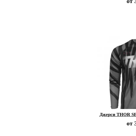
от
Джерси THOR S
от