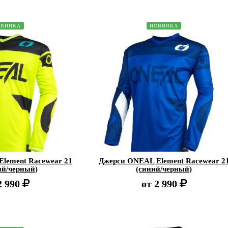
ОВИНКА
НОВИНКА
lement Racewear 21
Джерси ONEAL Element Racewear 2
ый/черный)
(синий/черный)
2 990
от
2 990