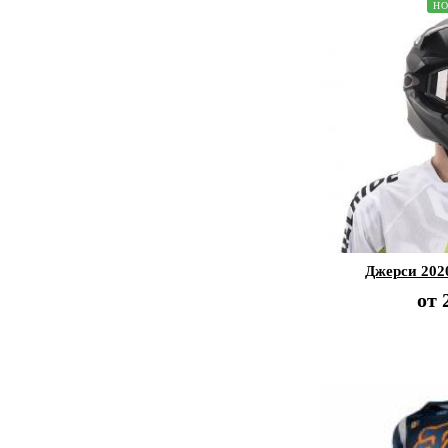
Н
Джерси 202
от