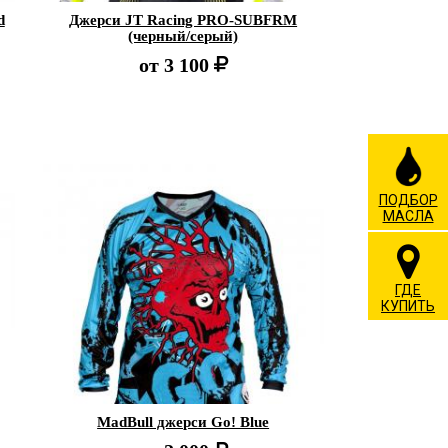
d
Джерси JT Racing PRO-SUBFRM
(черный/серый)
от
3 100
ПОДБОР
МАСЛА
ГДЕ
КУПИТЬ
MadBull джерси Go! Blue