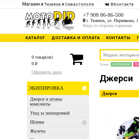
Магазин в
и
Тюмени
Севастополе
ВКонтакте
+7 908 86-86-500
г. Тюмень, ул. Пермякова, 1
Вход со стороны парковки
КАТАЛОГ
ДОСТАВКА И ОПЛАТА
КОНТАКТЫ
0
товар(ов)
0
P
Только:
НОВИНКИ
Х
Оформить заказ
Джерси
ЭКИПИРОВКА
Джерси
Джерси и штаны
комплекты
Уход за экипировкой
Шлемы
Жилеты